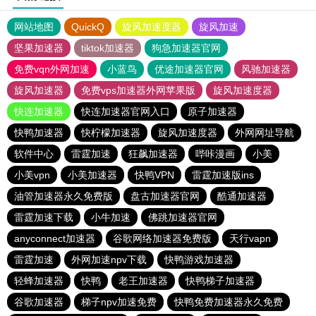
网站地图
QuickQ
旋风加速度器
旋风加速
坚果加速器
tiktok加速器
狗急加速器官网
免费vqn外网加速
小蓝鸟
优途加速器官网
风驰加速器
旋风加速器
免费vps加速器外网苹果版
旋风加速度器
快连加速器
快连加速器官网入口
原子加速器
快鸭加速器
快柠檬加速器
旋风加速度器
外网网址导航
软件中心
雷霆加速
狂飙加速器
哔咔漫画
小美
小美vpn
小美加速器
快鸭VPN
雷霆加速版ins
油管加速器永久免费版
盘古加速器官网
酷通加速器
雷霆加速下载
小牛加速
佛跳加速器官网
anyconnect加速器
谷歌网络加速器免费版
天行vapn
雷霆加速
外网加速npv下载
快鸭游戏加速器
轻蜂加速器
快鸭
老王加速器
快鸭梯子加速器
谷歌加速器
梯子npv加速免费
快鸭免费加速器永久免费